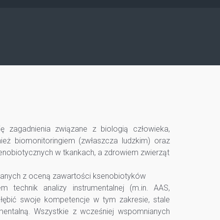
 zagadnienia związane z biologią człowieka,
nież biomonitoringiem (zwłaszcza ludzkim) oraz
enobiotycznych w tkankach, a zdrowiem zwierząt
zanych z oceną zawartości ksenobiotyków
 technik analizy instrumentalnej (m.in. AAS,
łębić swoje kompetencje w tym zakresie, stale
rumentalną. Wszystkie z wcześniej wspomnianych