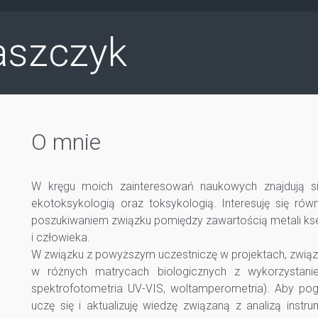
aszczyk
O mnie
W kręgu moich zainteresowań naukowych znajdują się
ekotoksykologią oraz toksykologią. Interesuję się rów
poszukiwaniem związku pomiędzy zawartością metali ks
i człowieka.
W związku z powyższym uczestniczę w projektach, zwią
w różnych matrycach biologicznych z wykorzystaniem
spektrofotometria UV-VIS, woltamperometria). Aby pog
uczę się i aktualizuję wiedzę związaną z analizą inst